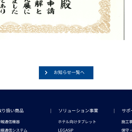
お知らせ一覧へ
取り扱い商品
ソリューション事業
サポ
情報通信機器
ホテル向けタブレット
施工
無線通信システム
LEGASiP
保守