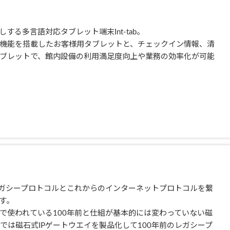
る多言語対応タブレット端末Int-tab。
機能を搭載したお客様用タブレットと、チェックイン情報、清
ブレットで、館内設備の利用満足度向上や業務の効率化が可能
レガシープロトコルとこれからのインターネットプロトコルを繋
です。
で使われている100年前と仕組が基本的には変わっていない磁
SiPでは磁石式IPゲートウエイを製品化して100年前のレガシープ