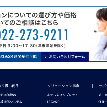
取り扱い商品
ソリューション事業
サポ
情報通信機器
ホテル向けタブレット
施工
無線通信システム
LEGASiP
保守